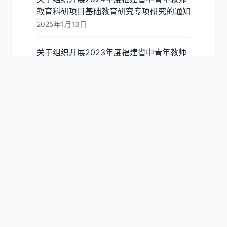
教育科研项目基础教育研究专项研究的通知
2025年1月13日
关于组织开展2023年度福建省中青年教师
教育科研项目基础教育研究专项研究的通知
（闽教院科〔2024〕2号）
2024年1月17日
福建教育学院科研项目管理信息系统操作手
册(（社科类）一般项目、世界语言与文化
研究专项)（申报用户）
2023年6月29日
查看更多