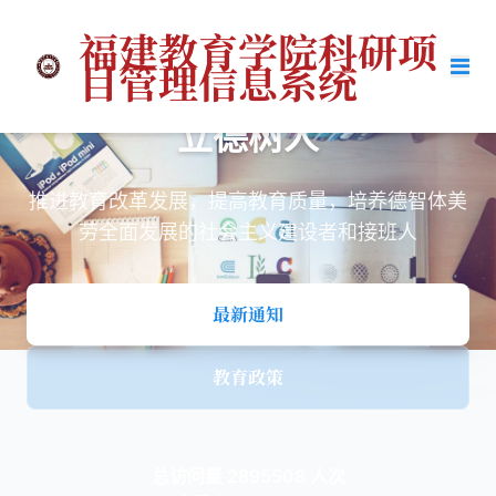
福建教育学院科研项
目管理信息系统
教育为本
立德树人
推进教育改革发展，提高教育质量，培养德智体美
劳全面发展的社会主义建设者和接班人
最新通知
教育政策
总访问量 2895508 人次